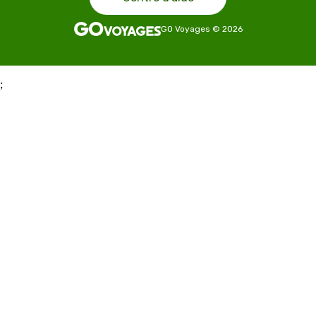
GO Voyages
©
2026
;