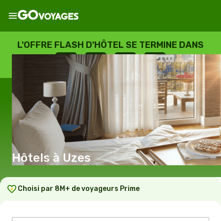
L'OFFRE FLASH D'HÔTEL SE TERMINE DANS
--
:
--
:
--
:
--
JOURS
HEURES
MINUTES
SECONDES
Hôtels à Uzes
Choisi par 8M+ de voyageurs Prime