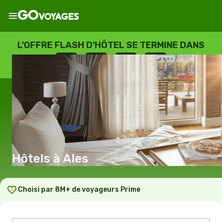
L'OFFRE FLASH D'HÔTEL SE TERMINE DANS
--
:
--
:
--
:
--
JOURS
HEURES
MINUTES
SECONDES
Hôtels à Ales
Choisi par 8M+ de voyageurs Prime