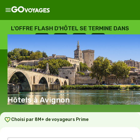
L'OFFRE FLASH D'HÔTEL SE TERMINE DANS
--
:
--
:
--
:
--
JOURS
HEURES
MINUTES
SECONDES
Hôtels à Avignon
Choisi par 8M+ de voyageurs Prime