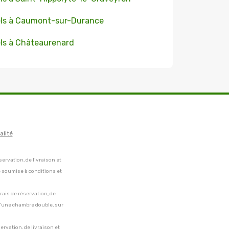
ls à Caumont-sur-Durance
ls à Châteaurenard
alité
servation, de livraison et
e soumise à conditions et
frais de réservation, de
 d'une chambre double, sur
servation, de livraison et