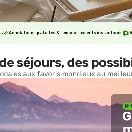
s
Annulations gratuites & remboursements instantanés
5
de séjours, des possibi
locales aux favoris mondiaux au meilleur
Nº 
G
m