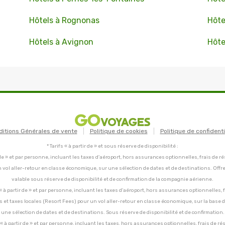
Hôtels à Rognonas
Hôte
Hôtels à Avignon
Hôte
ditions Générales de vente
Politique de cookies
Politique de confidenti
* Tarifs « à partir de » et sous réserve de disponibilité :
tir de » et par personne, incluant les taxes d'aéroport, hors assurances optionnelles, frais de ré
un vol aller-retour en classe économique, sur une sélection de dates et de destinations. Offr
valable sous réserve de disponibilité et de confirmation de la compagnie aérienne.
C, « à partir de » et par personne, incluant les taxes d'aéroport, hors assurances optionnelles, 
ces et taxes locales (Resort Fees) pour un vol aller-retour en classe économique, sur la base
une sélection de dates et de destinations. Sous réserve de disponibilité et de confirmation.
C, « à partir de » et par personne, incluant les taxes, hors assurances optionnelles, frais de ré