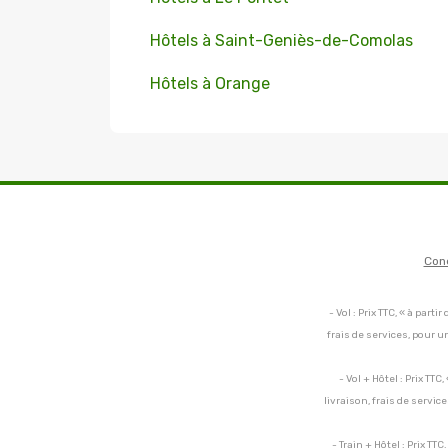
Hôtels à Saint-Geniès-de-Comolas
Hôtels à Orange
Con
- Vol : Prix TTC, « à par
frais de services, pour 
- Vol + Hôtel : Prix TT
livraison, frais de servi
- Train + Hôtel : Prix TT