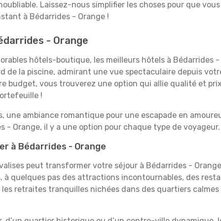
 inoubliable. Laissez-nous simplifier les choses pour que vous
stant à Bédarrides - Orange !
Bédarrides - Orange
rables hôtels-boutique, les meilleurs hôtels à Bédarrides -
rd de la piscine, admirant une vue spectaculaire depuis vot
 budget, vous trouverez une option qui allie qualité et prix
rtefeuille !
es, une ambiance romantique pour une escapade en amoureux
 - Orange, il y a une option pour chaque type de voyageur.
er à Bédarrides - Orange
 valises peut transformer votre séjour à Bédarrides - Orang
 à quelques pas des attractions incontournables, des resta
 les retraites tranquilles nichées dans des quartiers calmes
, d’un quartier historique ou d’un centre-ville dynamique, 