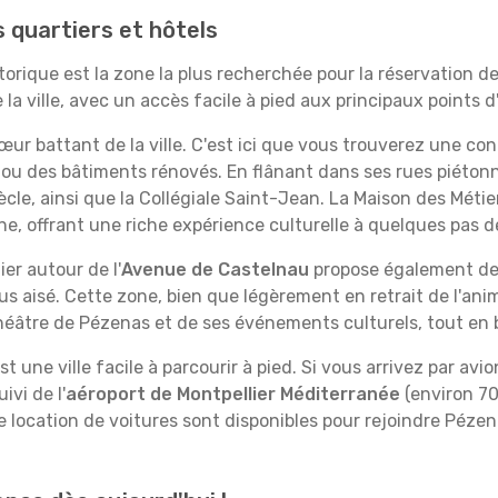
s quartiers et hôtels
torique est la zone la plus recherchée pour la réservation de
 ville, avec un accès facile à pied aux principaux points d'
ur battant de la ville. C'est ici que vous trouverez une co
 des bâtiments rénovés. En flânant dans ses rues piétonn
iècle, ainsi que la Collégiale Saint-Jean. La Maison des Métier
ne, offrant une riche expérience culturelle à quelques pas 
er autour de l'
Avenue de Castelnau
propose également de
 aisé. Cette zone, bien que légèrement en retrait de l'anim
Théâtre de Pézenas et de ses événements culturels, tout en b
t une ville facile à parcourir à pied. Si vous arrivez par avion
ivi de l'
aéroport de Montpellier Méditerranée
(environ 70 
e location de voitures sont disponibles pour rejoindre Pézena