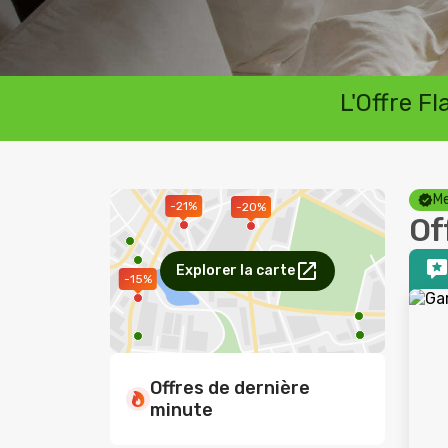
L'Offre F
Me
-21%
-20%
Of
Explorer la carte
-15%
Offres de dernière
minute