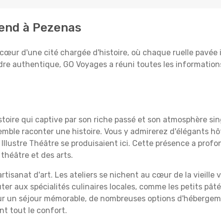
tend à Pezenas
cœur d'une cité chargée d'histoire, où chaque ruelle pavée i
dre authentique, GO Voyages a réuni toutes les informations
stoire qui captive par son riche passé et son atmosphère sin
mble raconter une histoire. Vous y admirerez d'élégants hôtel
Illustre Théâtre se produisaient ici. Cette présence a profo
théâtre et des arts.
isanat d'art. Les ateliers se nichent au cœur de la vieille v
ûter aux spécialités culinaires locales, comme les petits pâ
our un séjour mémorable, de nombreuses options d'héberge
nt tout le confort.