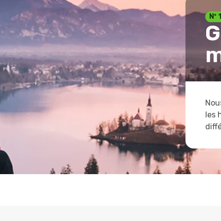
Nº 
G
m
Nous
les 
diff