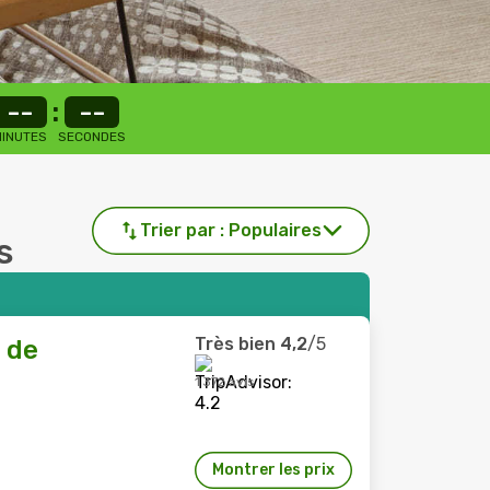
--
:
--
INUTES
SECONDES
Trier par :
Populaires
s
Très bien
4,2
/5
e de
1 372 avis
Montrer les prix