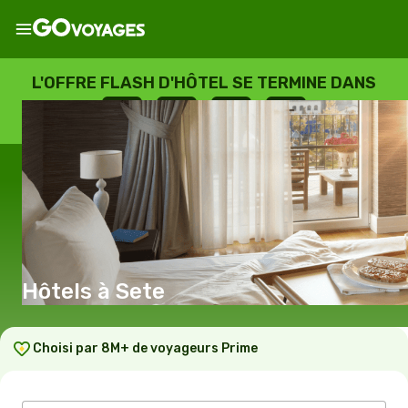
L'OFFRE FLASH D'HÔTEL SE TERMINE DANS
--
:
--
:
--
:
--
JOURS
HEURES
MINUTES
SECONDES
Hôtels à Sete
Choisi par 8M+ de voyageurs Prime