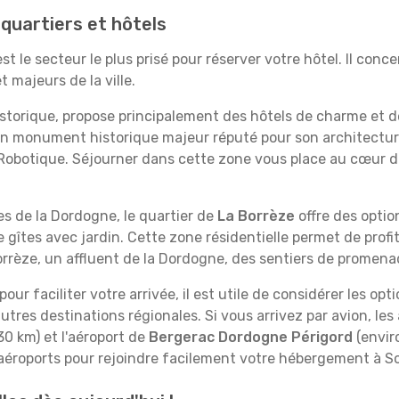
s quartiers et hôtels
st le secteur le plus prisé pour réserver votre hôtel. Il conce
t majeurs de la ville.
storique, propose principalement des hôtels de charme et de
 un monument historique majeur réputé pour son architectu
 Robotique. Séjourner dans cette zone vous place au cœur d
es de la Dordogne, le quartier de
La Borrèze
offre des opti
 gîtes avec jardin. Cette zone résidentielle permet de profi
orrèze, un affluent de la Dordogne, des sentiers de promena
our faciliter votre arrivée, il est utile de considérer les op
 d'autres destinations régionales. Si vous arrivez par avion, le
30 km) et l'aéroport de
Bergerac Dordogne Périgord
(enviro
 aéroports pour rejoindre facilement votre hébergement à So