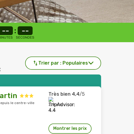
--
:
--
INUTES
SECONDES
Trier par :
Populaires
c
Très bien
4,4
/5
artin
depuis le centre-ville
278 avis
Montrer les prix