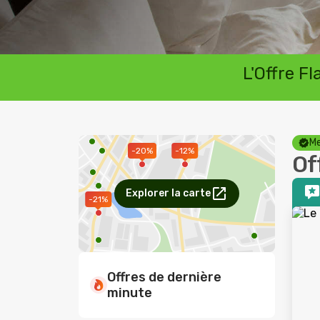
L'Offre F
Me
-12%
-20%
Of
Explorer la carte
-21%
Offres de dernière
minute