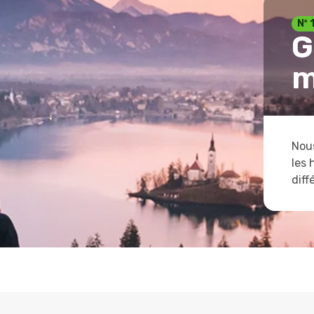
Nº 
G
m
Nous
les 
diff