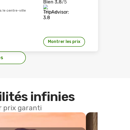
Bien
3,8
/5
s le centre-ville
384 avis
Montrer les prix
es
lités infinies
 prix garanti