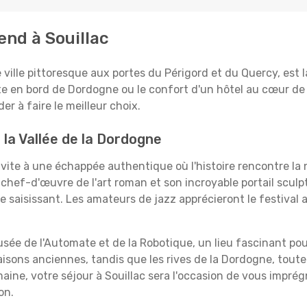
end à Souillac
e ville pittoresque aux portes du Périgord et du Quercy, est
îte en bord de Dordogne ou le confort d'un hôtel au cœur de 
er à faire le meilleur choix.
 la Vallée de la Dordogne
vite à une échappée authentique où l'histoire rencontre la n
hef-d'œuvre de l'art roman et son incroyable portail sculpté
saisissant. Les amateurs de jazz apprécieront le festival a
sée de l'Automate et de la Robotique, un lieu fascinant pour
isons anciennes, tandis que les rives de la Dordogne, toute
aine, votre séjour à Souillac sera l'occasion de vous imprég
on.