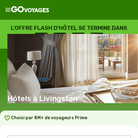
L'OFFRE FLASH D'HÔTEL SE TERMINE DANS
--
:
--
:
--
:
--
JOURS
HEURES
MINUTES
SECONDES
Hôtels à Livingston
Choisi par 8M+ de voyageurs Prime