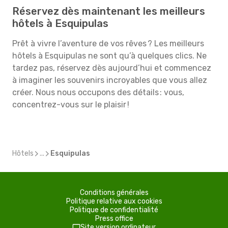
Réservez dès maintenant les meilleurs
hôtels à Esquipulas
Prêt à vivre l’aventure de vos rêves ? Les meilleurs
hôtels à Esquipulas ne sont qu’à quelques clics. Ne
tardez pas, réservez dès aujourd’hui et commencez
à imaginer les souvenirs incroyables que vous allez
créer. Nous nous occupons des détails : vous,
concentrez-vous sur le plaisir !
Hôtels
...
Esquipulas
Conditions générales
Politique relative aux cookies
Politique de confidentialité
Press office
Site version ordinateur