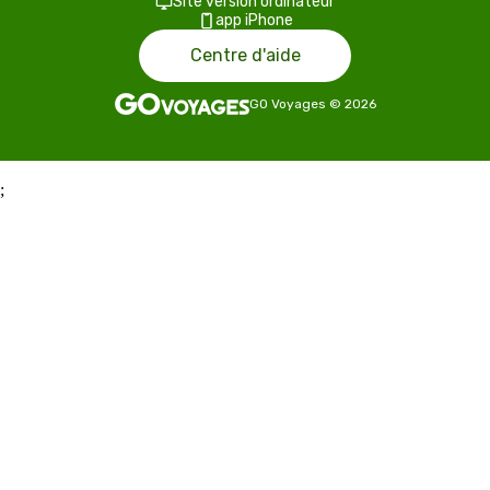
Site version ordinateur
app iPhone
Centre d'aide
GO Voyages
©
2026
;