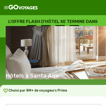
L'OFFRE FLASH D'HÔTEL SE TERMINE DANS
--
:
--
:
--
:
--
JOURS
HEURES
MINUTES
SECONDES
Hôtels à Santa Ana
Choisi par 8M+ de voyageurs Prime