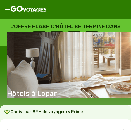
L'OFFRE FLASH D'HÔTEL SE TERMINE DANS
--
:
--
:
--
:
--
JOURS
HEURES
MINUTES
SECONDES
Hôtels à Lopar
Choisi par 8M+ de voyageurs Prime