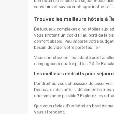
bon hôtel est la clé d’un séjour inoubliabl
souvenirs et savourer chaque instant à Îl
Trouvez les meilleurs hôtels à Î
De luxueux complexes cinq étoiles aux ado
vous sirotant un cocktail au bord de la p
confort absolu. Peu importe votre budget, 
besoin de vider votre portefeuille !
Vous cherchez un lieu adapté aux famill
compagnon à quatre pattes ? À Île Bunake
Les meilleurs endroits pour séjourn
L’endroit où vous choisissez de poser vos
Découvrez des hôtels idéalement situés, à
une ambiance paisible ? Explorez les retr
Que vous rêviez d’un hôtel en bord de mer
vous attendent.