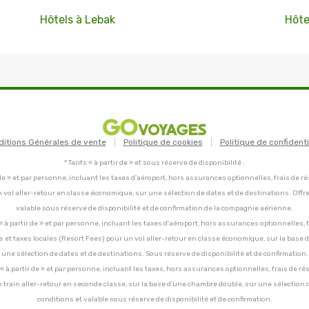
Hôtels à Lebak
Hôte
ditions Générales de vente
Politique de cookies
Politique de confidenti
* Tarifs « à partir de » et sous réserve de disponibilité :
tir de » et par personne, incluant les taxes d'aéroport, hors assurances optionnelles, frais de ré
un vol aller-retour en classe économique, sur une sélection de dates et de destinations. Offr
valable sous réserve de disponibilité et de confirmation de la compagnie aérienne.
C, « à partir de » et par personne, incluant les taxes d'aéroport, hors assurances optionnelles, 
ces et taxes locales (Resort Fees) pour un vol aller-retour en classe économique, sur la base
une sélection de dates et de destinations. Sous réserve de disponibilité et de confirmation.
C, « à partir de » et par personne, incluant les taxes, hors assurances optionnelles, frais de ré
un train aller-retour en seconde classe, sur la base d'une chambre double, sur une sélection 
conditions et valable sous réserve de disponibilité et de confirmation.