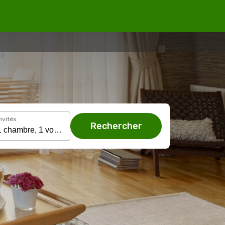
nvités
Rechercher