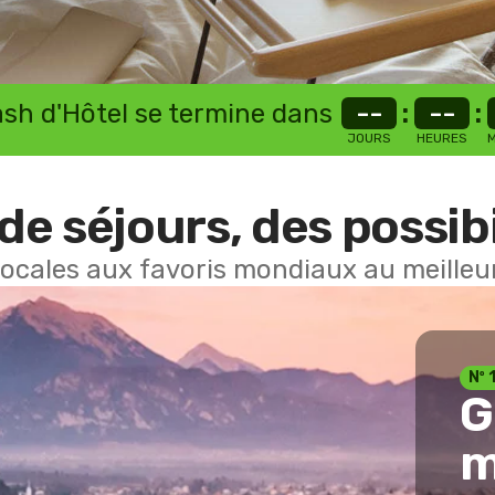
lash d'Hôtel se termine dans
--
:
--
:
JOURS
HEURES
M
de séjours, des possibi
locales aux favoris mondiaux au meilleur
Nº 
G
m