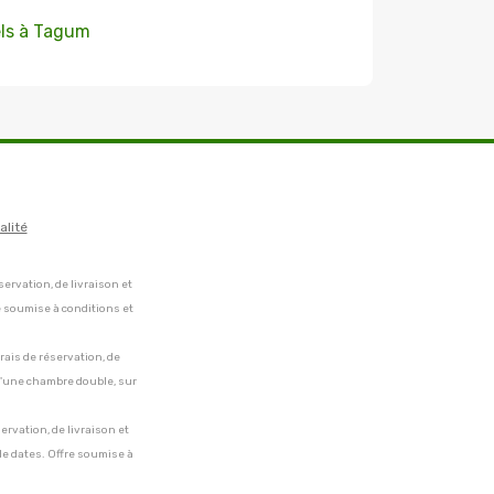
ls à Tagum
alité
servation, de livraison et
e soumise à conditions et
frais de réservation, de
 d'une chambre double, sur
servation, de livraison et
de dates. Offre soumise à