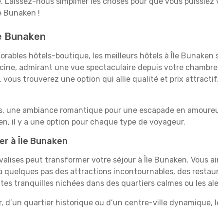
e. Laissez-nous simplifier les choses pour que vous puissiez 
e Bunaken !
le Bunaken
rables hôtels-boutique, les meilleurs hôtels à Île Bunaken 
iscine, admirant une vue spectaculaire depuis votre chambr
vous trouverez une option qui allie qualité et prix attracti
es, une ambiance romantique pour une escapade en amoureux
n, il y a une option pour chaque type de voyageur.
er à Île Bunaken
 valises peut transformer votre séjour à Île Bunaken. Vous a
 quelques pas des attractions incontournables, des restaur
aites tranquilles nichées dans des quartiers calmes ou les a
, d’un quartier historique ou d’un centre-ville dynamique, 