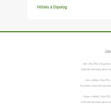
Hôtels à Dipolog
Con
- Vol : Prix TTC, « à par
frais de services, pour 
- Vol + Hôtel : Prix TT
livraison, frais de servi
- Train + Hôtel : Prix TT
frais de services, pour 