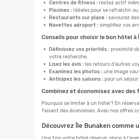
Centres de fitness :
restez actif mêm
Piscines :
Idéales pour se rafraîchir ou
Restaurants sur place :
savourez des 
Navettes aéroport :
simplifiez vos ar
Conseils pour choisir le bon hôtel à
Définissez vos priorités :
proximité de
votre recherche.
Lisez les avis :
les retours d’autres vo
Examinez les photos :
une image vaut 
Anticipez les saisons :
pour un séjour 
Combinez et économisez avec des f
Pourquoi se limiter à un hôtel ? En réserv
faisant des économies. Avec nos offres c
Découvrez Île Bunaken comme u
Une fois votre hôtel réservé, place à l’a