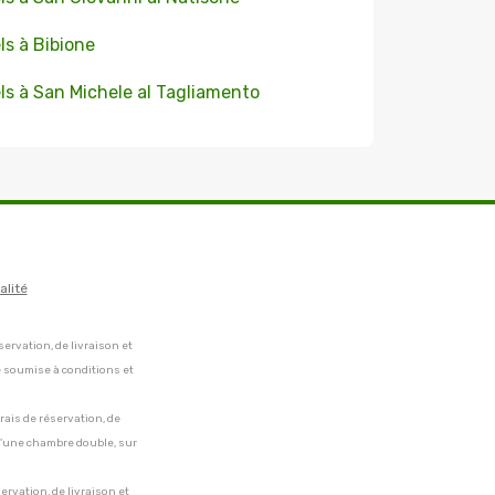
ls à Bibione
ls à San Michele al Tagliamento
alité
servation, de livraison et
e soumise à conditions et
frais de réservation, de
 d'une chambre double, sur
servation, de livraison et