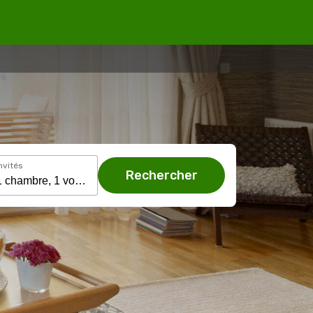
nvités
Rechercher