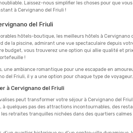
 inoubliable. Laissez-nous simplifier les choses pour que vous
tant à Cervignano del Friuli !
rvignano del Friuli
ables hôtels-boutique, les meilleurs hôtels à Cervignano de
rd de la piscine, admirant une vue spectaculaire depuis vot
 budget, vous trouverez une option qui allie qualité et prix
rtefeuille !
es, une ambiance romantique pour une escapade en amoureux
del Friuli, il y a une option pour chaque type de voyageur.
r à Cervignano del Friuli
 valises peut transformer votre séjour à Cervignano del Friu
 à quelques pas des attractions incontournables, des resta
 les retraites tranquilles nichées dans des quartiers calmes
, d’un quartier historique ou d’un centre-ville dynamique, 