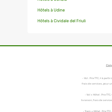
Hôtels à Udine
Hôtels à Cividale del Friuli
Con
- Vol : Prix TTC, « à par
frais de services, pour 
- Vol + Hôtel : Prix TT
livraison, frais de servi
- Train + Hôtel : Prix TT