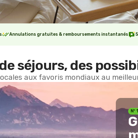
s
Annulations gratuites & remboursements instantanés
5
de séjours, des possibi
locales aux favoris mondiaux au meilleur
Nº 
G
m