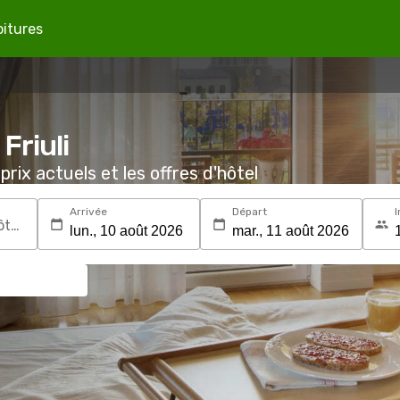
oitures
Friuli
prix actuels et les offres d'hôtel
Arrivée
Départ
I
Recherchez une destination ou un hôtel