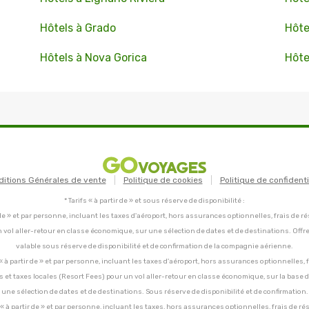
Hôtels à Grado
Hôte
Hôtels à Nova Gorica
Hôte
ditions Générales de vente
Politique de cookies
Politique de confidenti
* Tarifs « à partir de » et sous réserve de disponibilité :
tir de » et par personne, incluant les taxes d'aéroport, hors assurances optionnelles, frais de ré
un vol aller-retour en classe économique, sur une sélection de dates et de destinations. Offr
valable sous réserve de disponibilité et de confirmation de la compagnie aérienne.
C, « à partir de » et par personne, incluant les taxes d'aéroport, hors assurances optionnelles, 
ces et taxes locales (Resort Fees) pour un vol aller-retour en classe économique, sur la base
une sélection de dates et de destinations. Sous réserve de disponibilité et de confirmation.
C, « à partir de » et par personne, incluant les taxes, hors assurances optionnelles, frais de ré