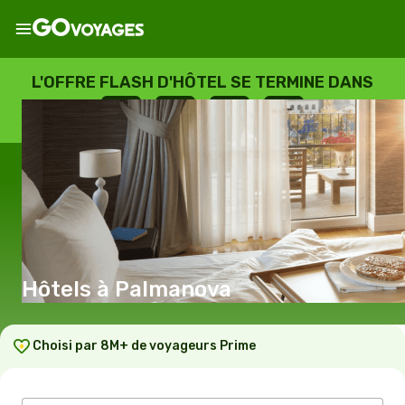
L'OFFRE FLASH D'HÔTEL SE TERMINE DANS
--
:
--
:
--
:
--
JOURS
HEURES
MINUTES
SECONDES
Hôtels à Palmanova
Choisi par 8M+ de voyageurs Prime