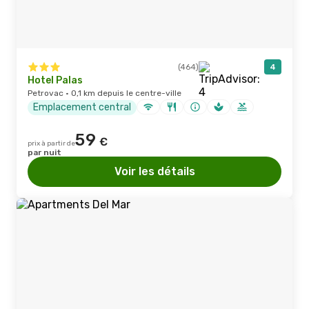
(464)
4
Hotel Palas
Petrovac · 0,1 km depuis le centre-ville
Emplacement central
59
€
prix à partir de
par nuit
Voir les détails