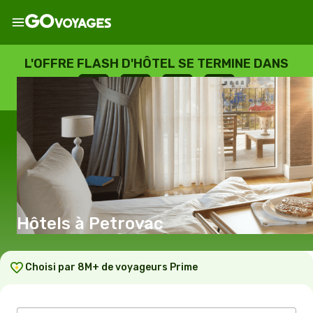
L'OFFRE FLASH D'HÔTEL SE TERMINE DANS
--
:
--
:
--
:
--
JOURS
HEURES
MINUTES
SECONDES
Hôtels à Petrovac
Choisi par 8M+ de voyageurs Prime