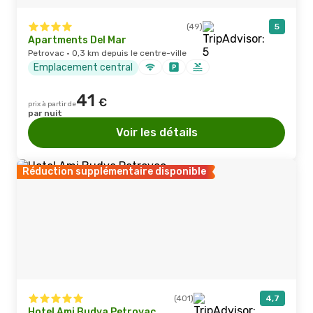
(49)
5
Apartments Del Mar
Petrovac · 0,3 km depuis le centre-ville
Emplacement central
41
€
prix à partir de
par nuit
Voir les détails
Réduction supplémentaire disponible
(401)
4,7
Hotel Ami Budva Petrovac