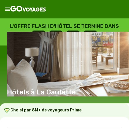
L'OFFRE FLASH D'HÔTEL SE TERMINE DANS
--
:
--
:
--
:
--
JOURS
HEURES
MINUTES
SECONDES
Hôtels à La Gaulette
Choisi par 8M+ de voyageurs Prime