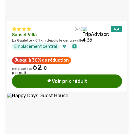
(162)
4,4
Sunset Villa
La Gaulette · 0,1 km depuis le centre-ville
Emplacement central
Jusqu'à 30% de réduction
62
€
prix à partir de
par nuit
Voir prix réduit