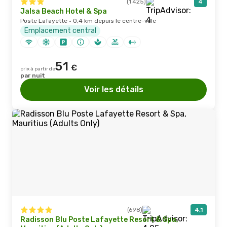
(1 425)
4
Jalsa Beach Hotel & Spa
Poste Lafayette · 0,4 km depuis le centre-ville
Emplacement central
51
€
prix à partir de
par nuit
Voir les détails
(698)
4,1
Radisson Blu Poste Lafayette Resort & Spa,