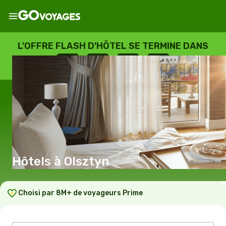
L'OFFRE FLASH D'HÔTEL SE TERMINE DANS
--
:
--
:
--
:
--
JOURS
HEURES
MINUTES
SECONDES
Hôtels à Olsztyn
Choisi par 8M+ de voyageurs Prime