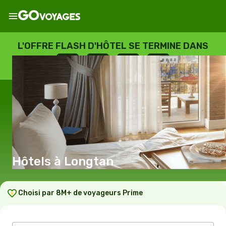
L'OFFRE FLASH D'HÔTEL SE TERMINE DANS
--
:
--
:
--
:
--
JOURS
HEURES
MINUTES
SECONDES
Hôtels à Longtan
Choisi par 8M+ de voyageurs Prime