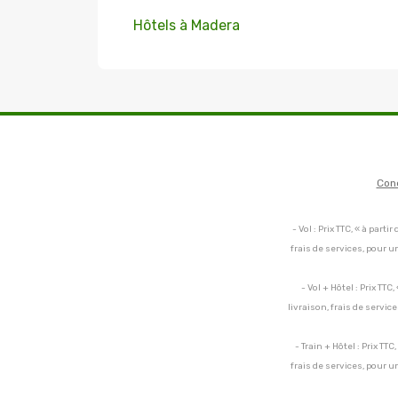
Hôtels à Madera
Con
- Vol : Prix TTC, « à par
frais de services, pour 
- Vol + Hôtel : Prix TT
livraison, frais de servi
- Train + Hôtel : Prix TT
frais de services, pour 