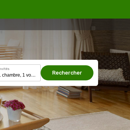
nvités
Rechercher