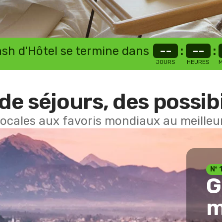
lash d'Hôtel se termine dans
--
:
--
:
JOURS
HEURES
M
de séjours, des possibi
locales aux favoris mondiaux au meilleur
Nº 
G
m