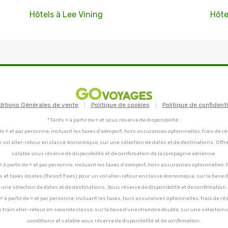
Hôtels à Lee Vining
Hôte
ditions Générales de vente
Politique de cookies
Politique de confidenti
* Tarifs « à partir de » et sous réserve de disponibilité :
tir de » et par personne, incluant les taxes d'aéroport, hors assurances optionnelles, frais de ré
un vol aller-retour en classe économique, sur une sélection de dates et de destinations. Offr
valable sous réserve de disponibilité et de confirmation de la compagnie aérienne.
C, « à partir de » et par personne, incluant les taxes d'aéroport, hors assurances optionnelles, 
ces et taxes locales (Resort Fees) pour un vol aller-retour en classe économique, sur la base
une sélection de dates et de destinations. Sous réserve de disponibilité et de confirmation.
C, « à partir de » et par personne, incluant les taxes, hors assurances optionnelles, frais de ré
un train aller-retour en seconde classe, sur la base d'une chambre double, sur une sélection 
conditions et valable sous réserve de disponibilité et de confirmation.