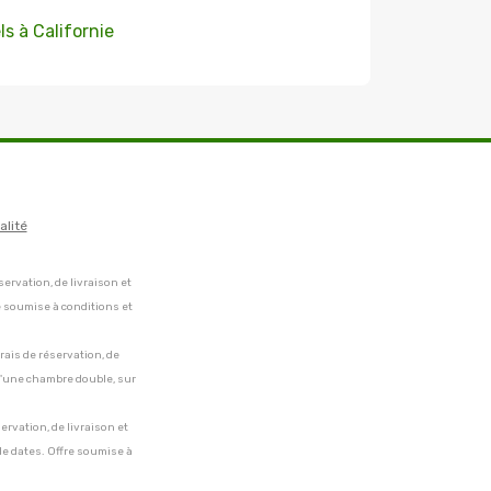
ls à Californie
alité
servation, de livraison et
e soumise à conditions et
frais de réservation, de
 d'une chambre double, sur
servation, de livraison et
de dates. Offre soumise à