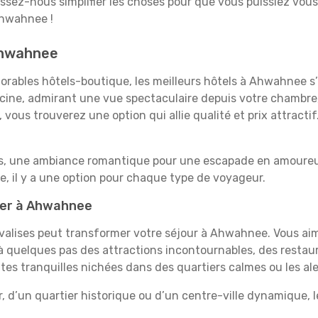
aissez-nous simplifier les choses pour que vous puissiez vous
Ahwahnee !
 Ahwahnee
orables hôtels-boutique, les meilleurs hôtels à Ahwahnee s’
iscine, admirant une vue spectaculaire depuis votre chambr
vous trouverez une option qui allie qualité et prix attracti
es, une ambiance romantique pour une escapade en amoureux
 il y a une option pour chaque type de voyageur.
rner à Ahwahnee
 valises peut transformer votre séjour à Ahwahnee. Vous ai
 quelques pas des attractions incontournables, des restaur
aites tranquilles nichées dans des quartiers calmes ou les 
r, d’un quartier historique ou d’un centre-ville dynamique,