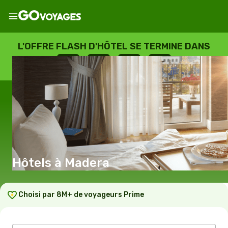
L'OFFRE FLASH D'HÔTEL SE TERMINE DANS
--
:
--
:
--
:
--
JOURS
HEURES
MINUTES
SECONDES
Hôtels à Madera
Choisi par 8M+ de voyageurs Prime