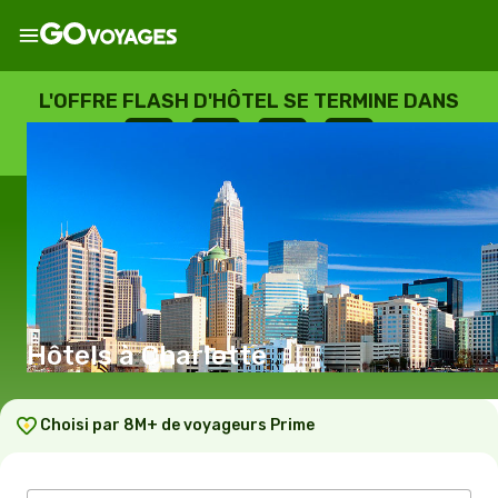
L'OFFRE FLASH D'HÔTEL SE TERMINE DANS
--
:
--
:
--
:
--
JOURS
HEURES
MINUTES
SECONDES
Hôtels à Charlotte
Choisi par 8M+ de voyageurs Prime