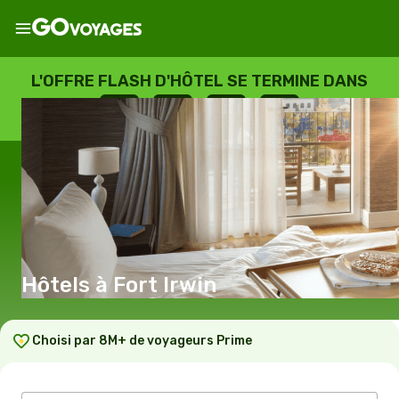
L'OFFRE FLASH D'HÔTEL SE TERMINE DANS
--
:
--
:
--
:
--
JOURS
HEURES
MINUTES
SECONDES
Hôtels à Fort Irwin
Choisi par 8M+ de voyageurs Prime