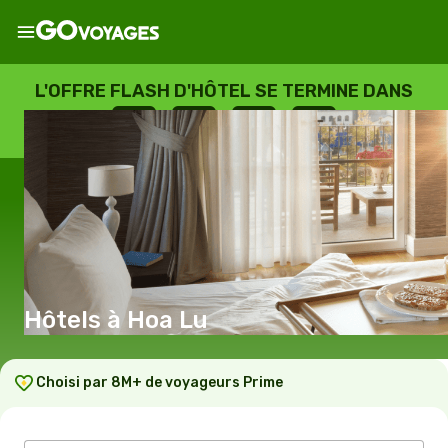
L'OFFRE FLASH D'HÔTEL SE TERMINE DANS
--
:
--
:
--
:
--
JOURS
HEURES
MINUTES
SECONDES
Hôtels à Hoa Lu
Choisi par 8M+ de voyageurs Prime