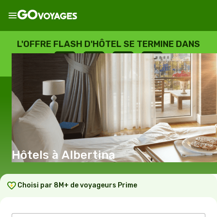
L'OFFRE FLASH D'HÔTEL SE TERMINE DANS
--
:
--
:
--
:
--
JOURS
HEURES
MINUTES
SECONDES
Hôtels à Albertina
Choisi par 8M+ de voyageurs Prime