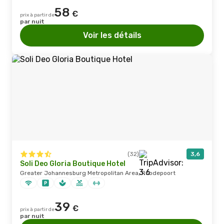
58
€
prix à partir de
par nuit
Voir les détails
(32)
3,6
Soli Deo Gloria Boutique Hotel
Greater Johannesburg Metropolitan Area, Roodepoort
39
€
prix à partir de
par nuit