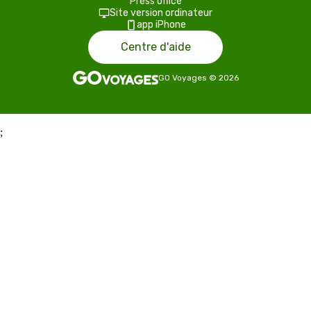
Press office
Site version ordinateur
app iPhone
Centre d'aide
GO Voyages
©
2026
;