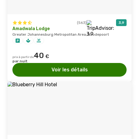
(563)
3,9
Amadwala Lodge
Greater Johannesburg Metropolitan Area, Roodepoort
40
€
prix à partir de
par nuit
Voir les détails