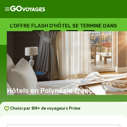
L'OFFRE FLASH D'HÔTEL SE TERMINE DANS
--
:
--
:
--
:
--
JOURS
HEURES
MINUTES
SECONDES
Hôtels en Polynésie française
Choisi par 8M+ de voyageurs Prime