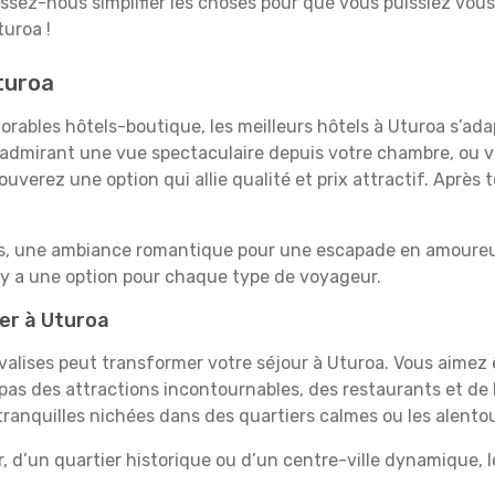
aissez-nous simplifier les choses pour que vous puissiez vous
turoa !
turoa
rables hôtels-boutique, les meilleurs hôtels à Uturoa s’ad
e, admirant une vue spectaculaire depuis votre chambre, ou
uverez une option qui allie qualité et prix attractif. Après
es, une ambiance romantique pour une escapade en amoureux
 y a une option pour chaque type de voyageur.
ner à Uturoa
 valises peut transformer votre séjour à Uturoa. Vous aimez
pas des attractions incontournables, des restaurants et de 
 tranquilles nichées dans des quartiers calmes ou les alento
, d’un quartier historique ou d’un centre-ville dynamique, 