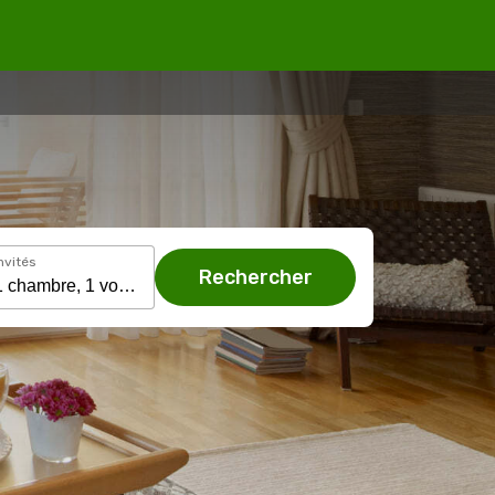
nvités
Rechercher