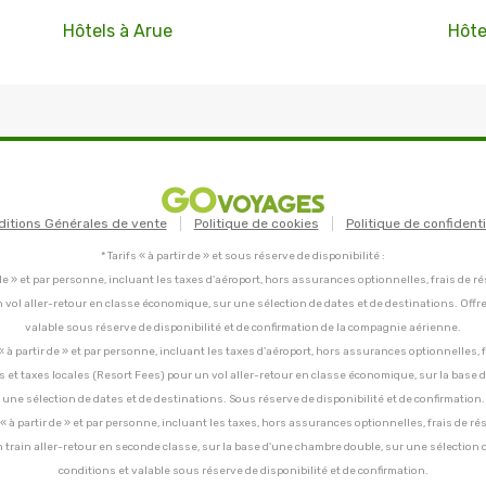
Hôtels à Arue
Hôte
ditions Générales de vente
Politique de cookies
Politique de confidenti
* Tarifs « à partir de » et sous réserve de disponibilité :
tir de » et par personne, incluant les taxes d'aéroport, hors assurances optionnelles, frais de ré
un vol aller-retour en classe économique, sur une sélection de dates et de destinations. Offr
valable sous réserve de disponibilité et de confirmation de la compagnie aérienne.
C, « à partir de » et par personne, incluant les taxes d'aéroport, hors assurances optionnelles, 
ces et taxes locales (Resort Fees) pour un vol aller-retour en classe économique, sur la base
une sélection de dates et de destinations. Sous réserve de disponibilité et de confirmation.
C, « à partir de » et par personne, incluant les taxes, hors assurances optionnelles, frais de ré
un train aller-retour en seconde classe, sur la base d'une chambre double, sur une sélection 
conditions et valable sous réserve de disponibilité et de confirmation.