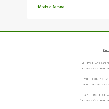
Hôtels à Temae
Con
- Vol : Prix TTC, « à par
frais de services, pour 
- Vol + Hôtel : Prix TT
livraison, frais de servi
- Train + Hôtel : Prix TT
frais de services, pour 