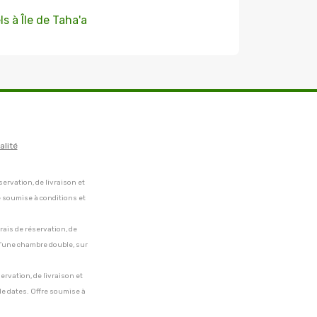
ls à Île de Taha'a
alité
servation, de livraison et
e soumise à conditions et
frais de réservation, de
 d'une chambre double, sur
servation, de livraison et
de dates. Offre soumise à