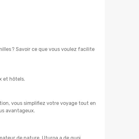
lles ? Savoir ce que vous voulez facilite
x et hôtels.
tion, vous simplifiez votre voyage tout en
lus avantageux.
amateur de nature, Uturoa a de quoi