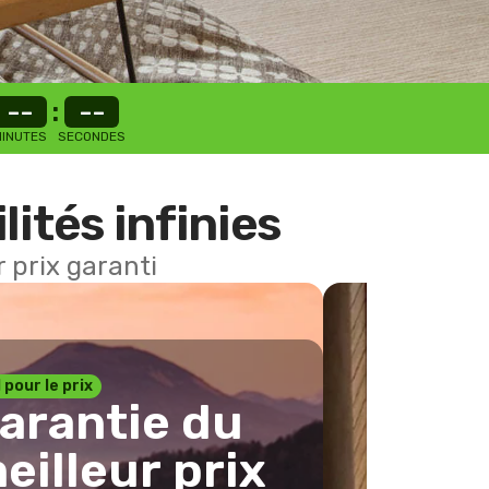
--
:
--
INUTES
SECONDES
lités infinies
 prix garanti
1 pour le prix
arantie du
eilleur prix