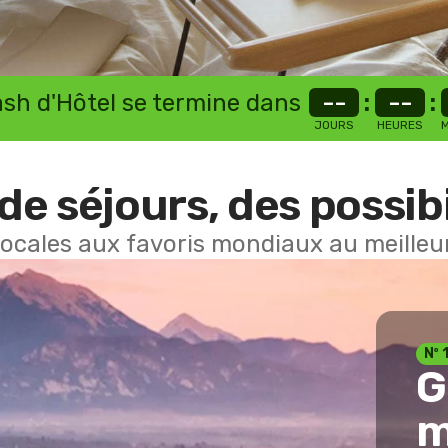
lash d'Hôtel se termine dans
--
:
--
:
JOURS
HEURES
M
de séjours, des possibi
locales aux favoris mondiaux au meilleur
Nº 
G
m