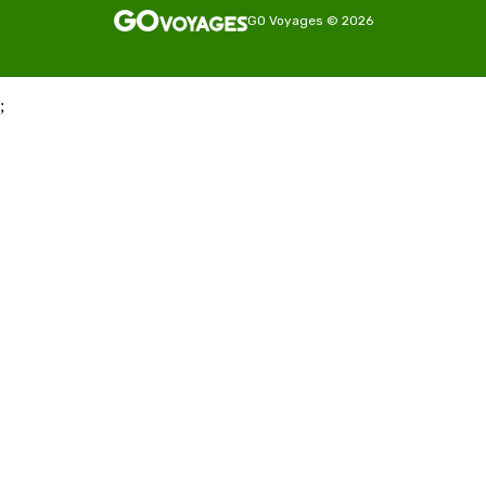
GO Voyages
©
2026
;