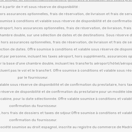
 « à partir de » et sous réserve de disponibilité :
 hors assurances optionnelles, frais de réservation, de livraison et frais de ser
oumise à conditions et valable sous réserve de disponibilité et de confirmati
d'aéroport, hors assurances optionnelles, frais de réservation, de livraison, frai
hambre double, sur une sélection de dates et de destinations. Sous réserve de
es, hors assurances optionnelles, frais de réservation, de livraison et frais de se
tion de dates. Offre soumise à conditions et valable sous réserve de disponib
» et par personne, incluant les taxes aéroport, hors suppléments, assurances op
ur la base d'une chambre double, incluant les transferts aéroport/hôtel/aéropo
cluent pas le vol et le transfert. Offre soumise à conditions et valable sous ré
par le fournisseur.
valable sous réserve de disponibilité et de confirmation du prestataire, hors tax
s réserve de disponibilité et de confirmation du prestataire pour un modèle iden
a cabine, pour la date sélectionnée. Offre valable soumise à conditions et valab
confirmation du fournisseur.
, hors frais de dossiers et taxes de séjour.Offre soumise à conditions et valab
confirmation du fournisseur.
ciété soumise au droit espagnol, inscrite au registre du commerce de Madrid