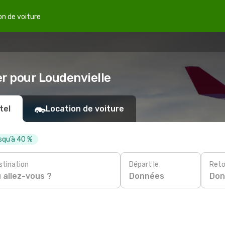
on de voiture
er pour Loudenvielle
tel
Location de voiture
squ’à 40 %
stination
Départ le
Reto
Données
Don