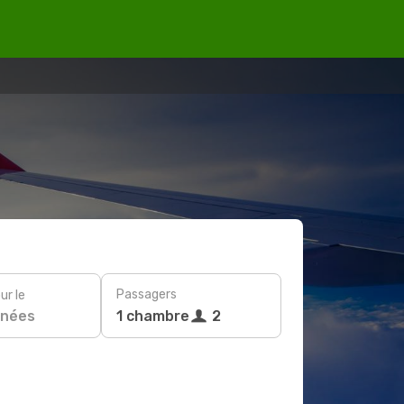
Passagers
ur le
nées
1 chambre
2