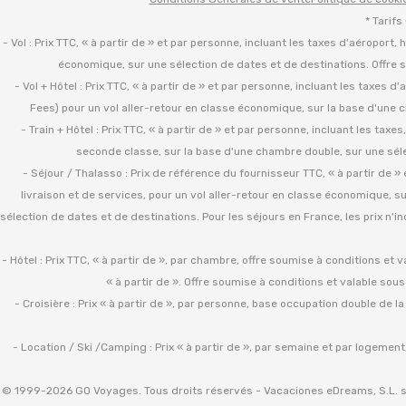
* Tarifs
- Vol : Prix TTC, « à partir de » et par personne, incluant les taxes d'aéroport,
économique, sur une sélection de dates et de destinations. Offre s
- Vol + Hôtel : Prix TTC, « à partir de » et par personne, incluant les taxes 
Fees) pour un vol aller-retour en classe économique, sur la base d'une c
- Train + Hôtel : Prix TTC, « à partir de » et par personne, incluant les tax
seconde classe, sur la base d'une chambre double, sur une sélec
- Séjour / Thalasso : Prix de référence du fournisseur TTC, « à partir de 
livraison et de services, pour un vol aller-retour en classe économique, s
sélection de dates et de destinations. Pour les séjours en France, les prix n'in
- Hôtel : Prix TTC, « à partir de », par chambre, offre soumise à conditions et 
« à partir de ». Offre soumise à conditions et valable sou
- Croisière : Prix « à partir de », par personne, base occupation double de l
- Location / Ski /Camping : Prix « à partir de », par semaine et par logement
© 1999-2026 GO Voyages. Tous droits réservés - Vacaciones eDreams, S.L. so