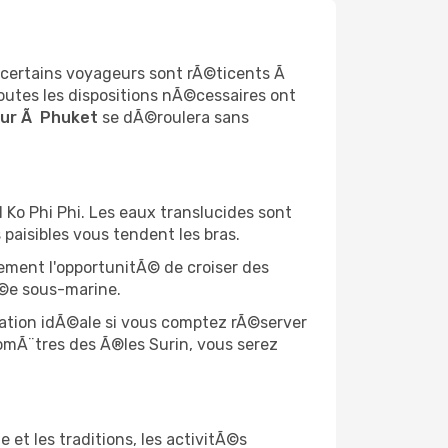
lle certains voyageurs sont rÃ©ticents Ã
Toutes les dispositions nÃ©cessaires ont
ur Ã Phuket
se dÃ©roulera sans
 Ko Phi Phi. Les eaux translucides sont
paisibles vous tendent les bras.
lement l'opportunitÃ© de croiser des
gÃ©e sous-marine.
ination idÃ©ale si vous comptez rÃ©server
lomÃ¨tres des Ã®les Surin, vous serez
 et les traditions, les activitÃ©s