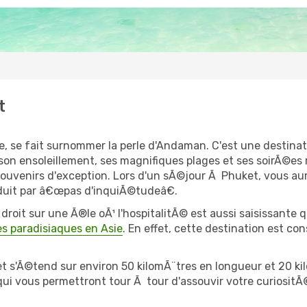
t
, se fait surnommer la perle d'Andaman. C'est une destinati
r son ensoleillement, ses magnifiques plages et ses soirÃ©e
souvenirs d'exception. Lors d'un sÃ©jour Ã Phuket, vous au
aduit par â€œpas d'inquiÃ©tudeâ€.
roit sur une Ã®le oÃ¹ l'hospitalitÃ© est aussi saisissante q
s paradisiaques en Asie
. En effet, cette destination est c
 s'Ã©tend sur environ 50 kilomÃ¨tres en longueur et 20 kil
 qui vous permettront tour Ã tour d'assouvir votre curiositÃ