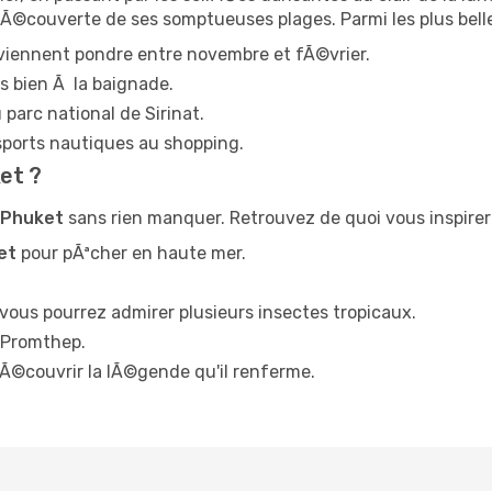
©couverte de ses somptueuses plages. Parmi les plus belles,
s viennent pondre entre novembre et fÃ©vrier.
¨s bien Ã la baignade.
parc national de Sirinat.
sports nautiques au shopping.
et ?
r Phuket
sans rien manquer. Retrouvez de quoi vous inspirer 
et
pour pÃªcher en haute mer.
¹ vous pourrez admirer plusieurs insectes tropicaux.
p Promthep.
dÃ©couvrir la lÃ©gende qu'il renferme.