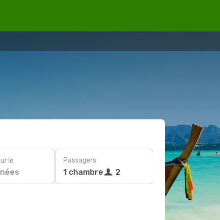
Passagers
ur le
nées
1 chambre
2