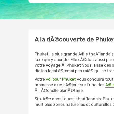
A la dÃ©couverte de Phuke
Phuket, la plus grande Ã®le thaÃ¯landaise
luxe qui y abonde. Elle sÃ©duit aussi pa
votre
voyage Ã Phuket
vous laisse des 
dicton local â€œmai pen raiâ€ qui se tr
Votre
vol pour Phuket
vous conduira tout d
promesse d'un sÃ©jour sur l'une des
Ã®le
Ã l'Ã©chelle planÃ©taire.
SituÃ©e dans l'ouest thaÃ¯landais, Phuket
multiples zones naturelles et culturelles