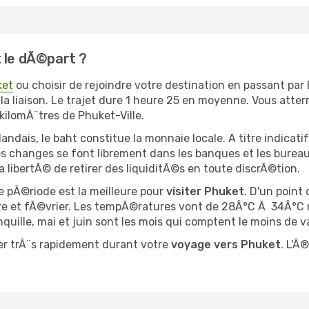
 le dÃ©part ?
ket
ou choisir de rejoindre votre destination en passant par
la liaison. Le trajet dure 1 heure 25 en moyenne. Vous atter
kilomÃ¨tres de Phuket-Ville.
andais, le baht constitue la monnaie locale. A titre indicat
s changes se font librement dans les banques et les bureau
libertÃ© de retirer des liquiditÃ©s en toute discrÃ©tion.
 pÃ©riode est la meilleure pour
visiter Phuket
. D'un point
 et fÃ©vrier. Les tempÃ©ratures vont de 28Â°C Ã 34Â°C ma
nquille, mai et juin sont les mois qui comptent le moins de v
er trÃ¨s rapidement durant votre
voyage vers Phuket
. L'Ã