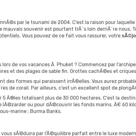
asionnÃ©s par le tsunami de 2004. C'est la raison pour laque
Ce mauvais souvenir est pourtant trÃ¨s loin derriÃ¨re nous. 
otentiels. Vous pouvez de ce fait vous rassurer, votre
sÃ©jo
ns lors de vos vacances Ã Phuket ? Commencez par l'archipel
res et des plages de sable fin. Grottes cachÃ©es et criques 
ent des formes qui paraissent irrÃ©elles. Vous aurez probab
res de corail. Par ailleurs, c'est un excellent spot de plon
r 5 Ã®les totalisant plus de 30 000 hectares. C'est la dest
de lÃ©zarder ou pour dÃ©couvrir les fonds marins. Ã€ 60 ki
ous-marine : Burma Banks.
vous sÃ©duira par l'Ã©quilibre parfait entre le luxe moderne