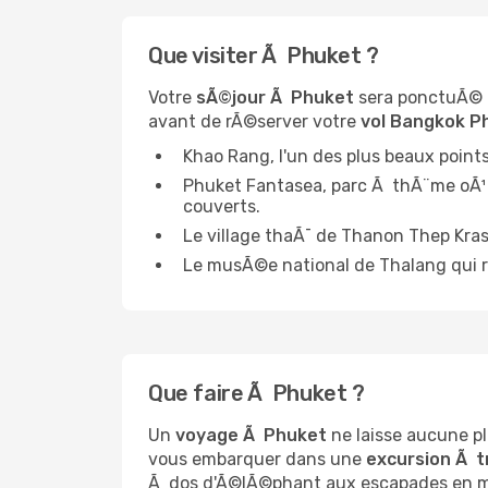
Que visiter Ã Phuket ?
Votre
sÃ©jour Ã Phuket
sera ponctuÃ© pa
avant de rÃ©server votre
vol Bangkok P
Khao Rang, l'un des plus beaux points 
Phuket Fantasea, parc Ã thÃ¨me oÃ¹ 
couverts.
Le village thaÃ¯ de Thanon Thep Kra
Le musÃ©e national de Thalang qui ra
Que faire Ã Phuket ?
Un
voyage Ã Phuket
ne laisse aucune p
vous embarquer dans une
excursion Ã t
Ã dos d'Ã©lÃ©phant aux escapades en mer,