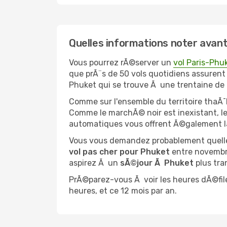
Quelles informations noter avant
Vous pourrez rÃ©server un
vol Paris-Phu
que prÃ¨s de 50 vols quotidiens assurent 
Phuket qui se trouve Ã une trentaine de 
Comme sur l'ensemble du territoire thaÃ¯l
Comme le marchÃ© noir est inexistant, le
automatiques vous offrent Ã©galement la 
Vous vous demandez probablement quelle
vol pas cher pour Phuket
entre novembre
aspirez Ã un
sÃ©jour Ã Phuket
plus tra
PrÃ©parez-vous Ã voir les heures dÃ©fil
heures, et ce 12 mois par an.