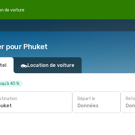
on de voiture
er pour Phuket
tel
Location de voiture
squ’à 40 %
stination
Départ le
Reto
Données
Don