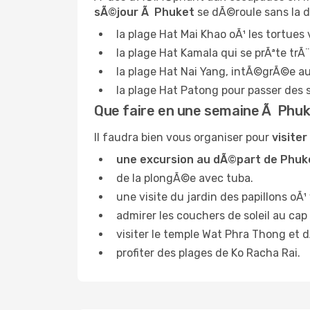
sÃ©jour Ã Phuket
se dÃ©roule sans la dÃ
la plage Hat Mai Khao oÃ¹ les tortue
la plage Hat Kamala qui se prÃªte trÃ
la plage Hat Nai Yang, intÃ©grÃ©e au 
la plage Hat Patong pour passer des 
Que faire en une semaine Ã Phuk
Il faudra bien vous organiser pour
visite
une excursion au dÃ©part de Phuk
de la plongÃ©e avec tuba.
une visite du jardin des papillons oÃ
admirer les couchers de soleil au ca
visiter le temple Wat Phra Thong et 
profiter des plages de Ko Racha Rai.