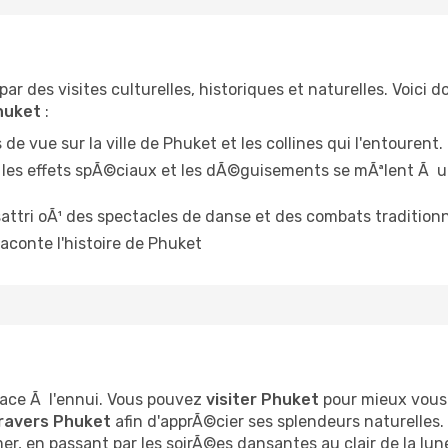
r des visites culturelles, historiques et naturelles. Voici 
huket
:
de vue sur la ville de Phuket et les collines qui l'entourent.
les effets spÃ©ciaux et les dÃ©guisements se mÃªlent Ã u
sattri oÃ¹ des spectacles de danse et des combats traditio
conte l'histoire de Phuket
lace Ã l'ennui. Vous pouvez
visiter Phuket
pour mieux vous
ravers Phuket
afin d'apprÃ©cier ses splendeurs naturelles
 en passant par les soirÃ©es dansantes au clair de la lune.