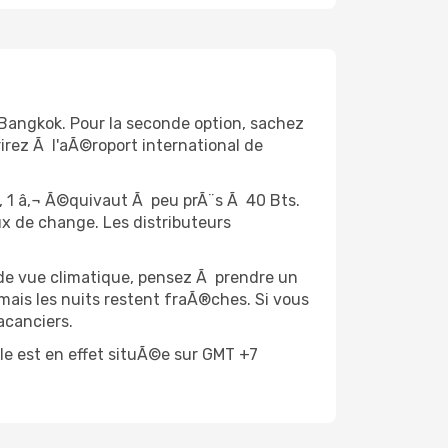
 Bangkok. Pour la seconde option, sachez
rirez Ã l'aÃ©roport international de
if, 1 â‚¬ Ã©quivaut Ã peu prÃ¨s Ã 40 Bts.
x de change. Les distributeurs
 de vue climatique, pensez Ã prendre un
is les nuits restent fraÃ®ches. Si vous
acanciers.
®le est en effet situÃ©e sur GMT +7