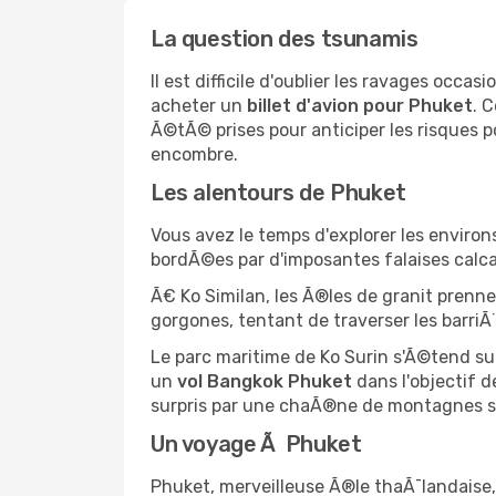
La question des tsunamis
Il est difficile d'oublier les ravages occ
acheter un
billet d'avion pour Phuket
. 
Ã©tÃ© prises pour anticiper les risques p
encombre.
Les alentours de Phuket
Vous avez le temps d'explorer les enviro
bordÃ©es par d'imposantes falaises calcai
Ã€ Ko Similan, les Ã®les de granit prenn
gorgones, tentant de traverser les barriÃ¨
Le parc maritime de Ko Surin s'Ã©tend su
un
vol Bangkok Phuket
dans l'objectif 
surpris par une chaÃ®ne de montagnes s
Un voyage Ã Phuket
Phuket, merveilleuse Ã®le thaÃ¯landaise, 