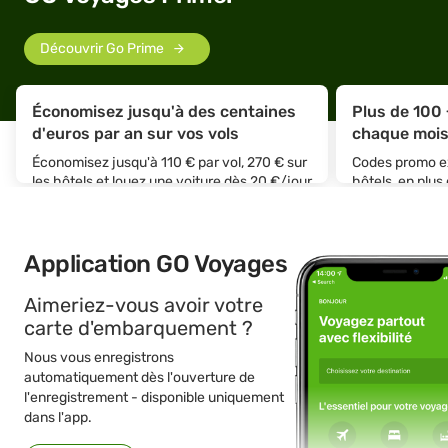
Découvrir Go Prime
Économisez jusqu'à des centaines
Plus de 100
d'euros par an sur vos vols
chaque moi
Économisez jusqu'à 110 € par vol, 270 € sur
Codes promo exc
les hôtels et louez une voiture dès 20 €/jour
hôtels, en plus
et trouvez des billets de train au prix le plus
habituelles.
bas
Application GO Voyages
Aimeriez-vous avoir votre
carte d'embarquement ?
Nous vous enregistrons
automatiquement dès l'ouverture de
l'enregistrement - disponible uniquement
dans l'app.