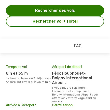
Rechercher des vols
Rechercher Vol + Hôtel
FAQ
Temps de vol
Aéroport de départ
Pri
8 h et 35 m
Félix Houphouet-
10
Boigny International
Le temps de vol de Abidjan vers
Le prix moyen d'un billet Abidjan
Ankara est env. 8 h et 35 m min.
Anka
Airport
prix
Il vous faudra rejoindre
dern
l'aéroport Félix Houphouet-
Boigny International Airport pour
effectuer votre voyage Abidjan
Ankara.
Arrivée à l'aéroport
Haute saison