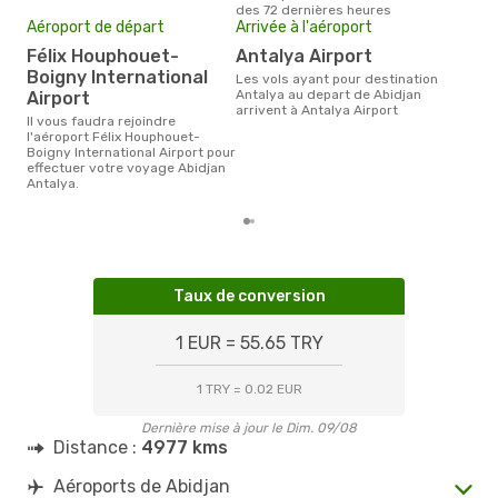
des 72 dernières heures
Aéroport de départ
Arrivée à l'aéroport
Mei
eff
Félix Houphouet-
Antalya Airport
rés
Boigny International
Les vols ayant pour destination
a
Antalya au depart de Abidjan
Airport
arrivent à Antalya Airport
Selon les dernières données,
Il vous faudra rejoindre
août
l'aéroport Félix Houphouet-
pour
Boigny International Airport pour
d´un
effectuer votre voyage Abidjan
Anta
Antalya.
Taux de conversion
1 EUR = 55.65 TRY
1 TRY = 0.02 EUR
Dernière mise à jour le Dim. 09/08
Distance :
4977 kms
Aéroports de Abidjan