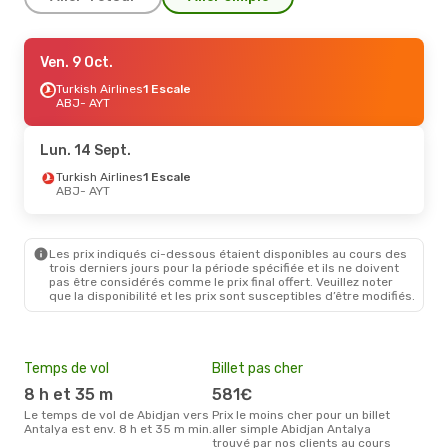
Lun. 14 Sept.
Ven. 9 Oct.
- Dim. 20 Sept.
Turkish Airlines
Turkish Airlines
1 Escale
1 Escale
ABJ
ABJ
- AYT
- AYT
Turkish Airlines
1 Escale
AYT
- ABJ
Lun. 14 Sept.
Turkish Airlines
1 Escale
ABJ
- AYT
Les prix indiqués ci-dessous étaient disponibles au cours des
trois derniers jours pour la période spécifiée et ils ne doivent
pas être considérés comme le prix final offert. Veuillez noter
que la disponibilité et les prix sont susceptibles d’être modifiés.
Temps de vol
Billet pas cher
Hau
8 h et 35 m
581€
av
Le temps de vol de Abidjan vers
Prix le moins cher pour un billet
avril est la période la plus
Antalya est env. 8 h et 35 m min.
aller simple Abidjan Antalya
cha
trouvé par nos clients au cours
Abid