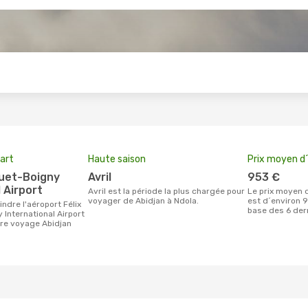
s
art
Haute saison
Prix moyen d´
avril
953 €
 Airport
avril est la période la plus chargée pour
Le prix moyen d'un billet Abidjan Ndola
voyager de Abidjan à Ndola.
est d´environ 9
base des 6 der
International Airport
tre voyage Abidjan