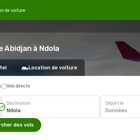
on de voiture
e Abidjan à Ndola
tel
Location de voiture
s
Vols directs
Destination
Départ le
Données
cher des vols