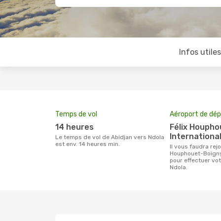
Infos utile
Temps de vol
Aéroport de dép
14 heures
Félix Houphouet-Boigny
International
Le temps de vol de Abidjan vers Ndola
est env. 14 heures min.
Il vous faudra rejoindre l'aéroport Félix
Houphouet-Boigny 
pour effectuer vo
Ndola.