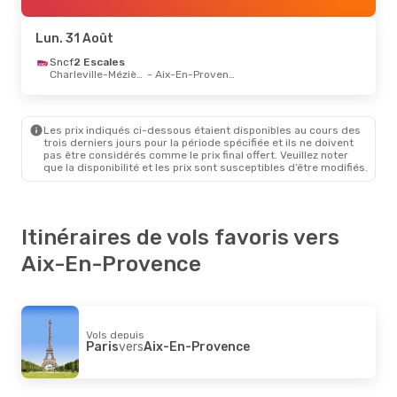
Sncf
Direct
Aix-En-Provence
- Paris
Lun. 31 Août
Sncf
2 Escales
Charleville-Mézières
- Aix-En-Provence
Les prix indiqués ci-dessous étaient disponibles au cours des
trois derniers jours pour la période spécifiée et ils ne doivent
pas être considérés comme le prix final offert. Veuillez noter
que la disponibilité et les prix sont susceptibles d’être modifiés.
Itinéraires de vols favoris vers
Aix-En-Provence
Vols depuis
Paris
vers
Aix-En-Provence