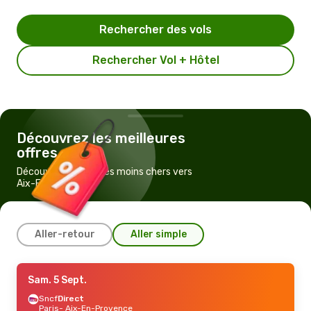
Rechercher des vols
Rechercher Vol + Hôtel
Découvrez les meilleures
offres
Découvrez les vols les moins chers vers
Aix-En-Provence
Aller-retour
Aller simple
Ven. 28 Août
Sam. 5 Sept.
- Dim. 30 Août
Sncf
Sncf
Direct
Direct
Paris
Paris
- Aix-En-Provence
- Aix-En-Provence