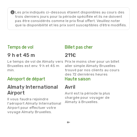
Les prix indiqués ci-dessous étaient disponibles au cours des
trois derniers jours pour la période spécifiée et ils ne doivent
pas être considérés comme le prix final offert. Veuillez noter
que la disponibilité et les prix sont susceptibles d’être modifiés.
Temps de vol
Billet pas cher
Pri
9 h et 45 m
211€
3
Le temps de vol de Almaty vers
Prix le moins cher pour un billet
Le prix moyen d'un billet Almaty
Bruxelles est env. 9 h et 45 m
aller simple Almaty Bruxelles
Brux
min.
trouvé par nos clients au cours
ce p
des 72 dernières heures
dern
Aéroport de départ
Haute saison
Almaty International
avril
Airport
avril est la période la plus
chargée pour voyager de
Il vous faudra rejoindre
Almaty à Bruxelles.
l'aéroport Almaty International
Airport pour effectuer votre
voyage Almaty Bruxelles.