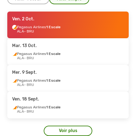
Jeu. 20 Août
Ven. 2 Oct.
- Jeu. 27 Août
Pegasus Airlines
Pegasus Airlines
1 Escale
1 Escale
ALA
ALA
- BRU
- BRU
Pegasus Airlines
1 Escale
BRU
- ALA
Mar. 13 Oct.
Pegasus Airlines
1 Escale
ALA
- BRU
Mer. 9 Sept.
Pegasus Airlines
1 Escale
ALA
- BRU
Ven. 18 Sept.
Pegasus Airlines
1 Escale
ALA
- BRU
Voir plus