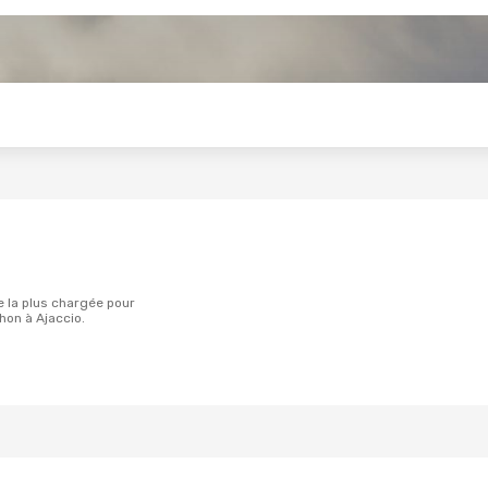
s
on à Ajaccio.