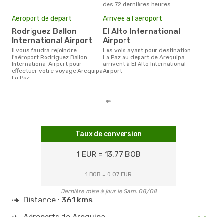
des 72 dernières heures
Mei
Aéroport de départ
Arrivée à l'aéroport
eff
rés
Rodriguez Ballon
El Alto International
International Airport
Airport
ju
Il vous faudra rejoindre
Les vols ayant pour destination
Selon les dernières données,
l'aéroport Rodriguez Ballon
La Paz au depart de Arequipa
juil
International Airport pour
arrivent à El Alto International
usit
effectuer votre voyage Arequipa
Airport
rése
La Paz.
dest
dép
Taux de conversion
1 EUR = 13.77 BOB
1 BOB = 0.07 EUR
Dernière mise à jour le Sam. 08/08
Distance :
361 kms
Aéroports de Arequipa