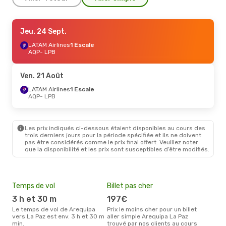
Ven. 21 Août
Jeu. 24 Sept.
- Mer. 26 Août
LATAM Airlines
LATAM Airlines
1 Escale
1 Escale
AQP
AQP
- LPB
- LPB
LATAM Airlines
1 Escale
LPB
- AQP
Ven. 21 Août
Lun. 7 Sept.
LATAM Airlines
- Dim. 13 Sept.
1 Escale
AQP
- LPB
LATAM Airlines
1 Escale
AQP
- LPB
LATAM Airlines
1 Escale
LPB
- AQP
Les prix indiqués ci-dessous étaient disponibles au cours des
trois derniers jours pour la période spécifiée et ils ne doivent
pas être considérés comme le prix final offert. Veuillez noter
que la disponibilité et les prix sont susceptibles d’être modifiés.
Temps de vol
Billet pas cher
Hau
3 h et 30 m
197€
av
Le temps de vol de Arequipa
Prix le moins cher pour un billet
avril est la période la plus
vers La Paz est env. 3 h et 30 m
aller simple Arequipa La Paz
cha
min.
trouvé par nos clients au cours
Areq