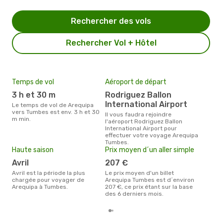
Rechercher des vols
Rechercher Vol + Hôtel
Temps de vol
Aéroport de départ
Mei
eff
3 h et 30 m
Rodriguez Ballon
rés
International Airport
Le temps de vol de Arequipa
ju
vers Tumbes est env. 3 h et 30
Il vous faudra rejoindre
m min.
l'aéroport Rodriguez Ballon
Selon les dernières données,
International Airport pour
juin
effectuer votre voyage Arequipa
pour
Tumbes.
d´un
Haute saison
Prix moyen d´un aller simple
Tum
Are
avril
207 €
avril est la période la plus
Le prix moyen d'un billet
chargée pour voyager de
Arequipa Tumbes est d´environ
Arequipa à Tumbes.
207 €, ce prix étant sur la base
des 6 derniers mois.