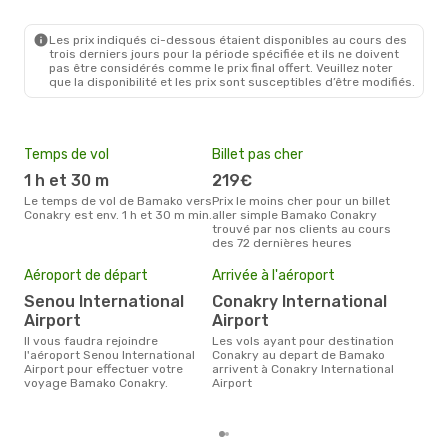
BKO
- CKY
ASKY
Direct
CKY
- BKO
Les prix indiqués ci-dessous étaient disponibles au cours des
trois derniers jours pour la période spécifiée et ils ne doivent
pas être considérés comme le prix final offert. Veuillez noter
que la disponibilité et les prix sont susceptibles d’être modifiés.
Temps de vol
Billet pas cher
Hau
1 h et 30 m
219€
av
Le temps de vol de Bamako vers
Prix le moins cher pour un billet
avril est la période la plus
Conakry est env. 1 h et 30 m min.
aller simple Bamako Conakry
cha
trouvé par nos clients au cours
Bam
des 72 dernières heures
Pri
Aéroport de départ
Arrivée à l'aéroport
71
Senou International
Conakry International
Le prix moyen d'un billet Bamako
Airport
Airport
Cona
prix
Il vous faudra rejoindre
Les vols ayant pour destination
dern
l'aéroport Senou International
Conakry au depart de Bamako
Airport pour effectuer votre
arrivent à Conakry International
voyage Bamako Conakry.
Airport