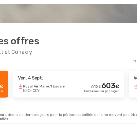
es offres
tt et Conakry
Fi
Ven. 4 Sept.
V
603
€
€
Royal Air Maroc
1 Escale
612
€
NKC
- CKY
ger
Prix Prime par passager
rs des trois derniers jours pour la période spécifiée et ils ne doivent pas être
ifiés.