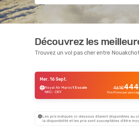
Découvrez les meilleur
Trouvez un vol pas cher entre Nouakcho
Mer. 16 Sept.
Mer. 16 Sept.
- Ven. 25 Sept.
444
Royal Air Maroc
1 Escale
461
€
NKC
- CKY
Royal Air Maroc
1 Escale
Prix Prime par passa
867
€
NKC
- CKY
857
€
Royal Air Maroc
1 Escale
CKY
- NKC
Prix Prime par passager
Les prix indiqués ci-dessous étaient disponibles au cou
la disponibilité et les prix sont susceptibles d’être mod