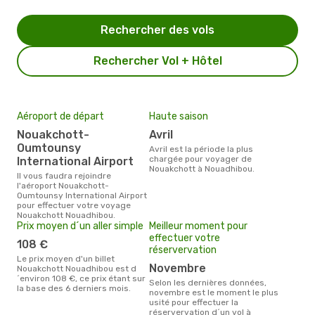
Rechercher des vols
Rechercher Vol + Hôtel
Aéroport de départ
Haute saison
Nouakchott-
avril
Oumtounsy
avril est la période la plus
chargée pour voyager de
International Airport
Nouakchott à Nouadhibou.
Il vous faudra rejoindre
l'aéroport Nouakchott-
Oumtounsy International Airport
pour effectuer votre voyage
Nouakchott Nouadhibou.
Prix moyen d´un aller simple
Meilleur moment pour
effectuer votre
108 €
réservervation
Le prix moyen d'un billet
novembre
Nouakchott Nouadhibou est d
´environ 108 €, ce prix étant sur
Selon les dernières données,
la base des 6 derniers mois.
novembre est le moment le plus
usité pour effectuer la
réservervation d´un vol à