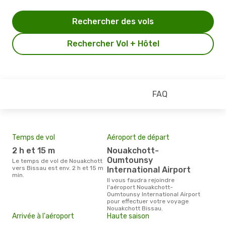
Rechercher des vols
Rechercher Vol + Hôtel
FAQ
Temps de vol
Aéroport de départ
Pri
2 h et 15 m
Nouakchott-
6
Oumtounsy
Le temps de vol de Nouakchott
Le prix moyen d'un billet
vers Bissau est env. 2 h et 15 m
Nou
International Airport
min.
653 
Il vous faudra rejoindre
des 
l'aéroport Nouakchott-
Oumtounsy International Airport
pour effectuer votre voyage
Nouakchott Bissau.
Arrivée à l'aéroport
Haute saison