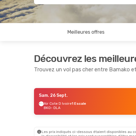
Meilleures offres
Découvrez les meilleur
Trouvez un vol pas cher entre Bamako e
Sam. 26 Sept.
Mer. 23 Sept.
- Jeu. 24 Sept.
Air Cote D Ivoire
1 Escale
BKO
- DLA
Air Cote D Ivoire
1 Escale
BKO
- DLA
Air Cote D Ivoire
1 Escale
DLA
- BKO
Les prix indiqués ci-dessous étaient disponibles au cou