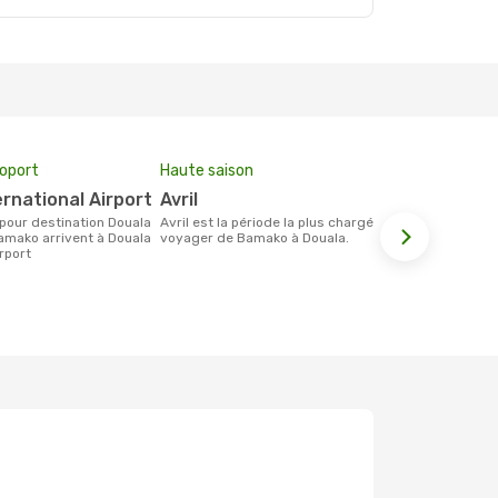
roport
Haute saison
Prix moyen 
ernational Airport
avril
859 €
avril est la période la plus chargée pour
Le prix moyen d'un billet Bamako Douala
amako arrivent à Douala
voyager de Bamako à Douala.
est d´enviro
irport
base des 6 d