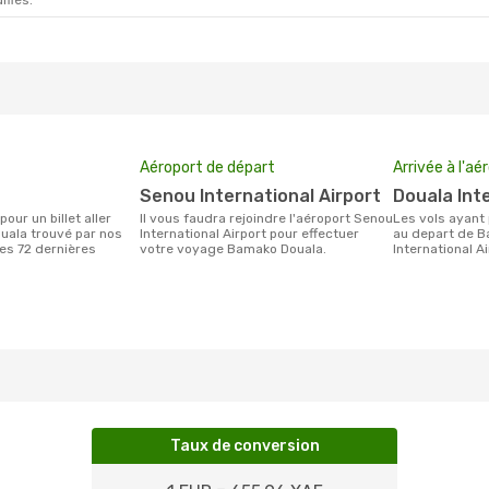
ifiés.
Aéroport de départ
Arrivée à l'aé
Senou International Airport
Douala Int
Il vous faudra rejoindre l'aéroport Senou
Les vols ayant pour destination Douala
uala trouvé par nos
International Airport pour effectuer
au depart de B
des 72 dernières
votre voyage Bamako Douala.
International A
Taux de conversion