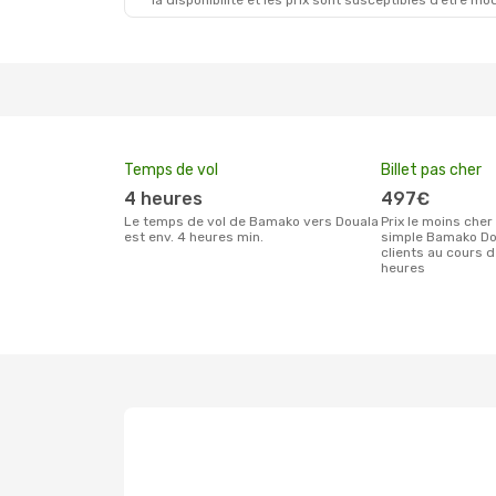
la disponibilité et les prix sont susceptibles d’être mod
Temps de vol
Billet pas cher
4 heures
497€
Le temps de vol de Bamako vers Douala
Prix le moins cher pour un billet aller
est env. 4 heures min.
simple Bamako Do
clients au cours 
heures