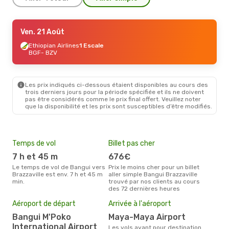
Ven. 21 Août
Ven. 21 Août
- Dim. 30 Août
Ethiopian Airlines
Ethiopian Airlines
1 Escale
1 Escale
BGF
BGF
- BZV
- BZV
Ethiopian Airlines
1 Escale
BZV
- BGF
Les prix indiqués ci-dessous étaient disponibles au cours des
trois derniers jours pour la période spécifiée et ils ne doivent
pas être considérés comme le prix final offert. Veuillez noter
que la disponibilité et les prix sont susceptibles d’être modifiés.
Temps de vol
Billet pas cher
Hau
7 h et 45 m
676€
av
Le temps de vol de Bangui vers
Prix le moins cher pour un billet
avril est la période la plus
Brazzaville est env. 7 h et 45 m
aller simple Bangui Brazzaville
cha
min.
trouvé par nos clients au cours
Bang
des 72 dernières heures
Mei
Aéroport de départ
Arrivée à l'aéroport
eff
rés
Bangui M'Poko
Maya-Maya Airport
International Airport
d
Les vols ayant pour destination