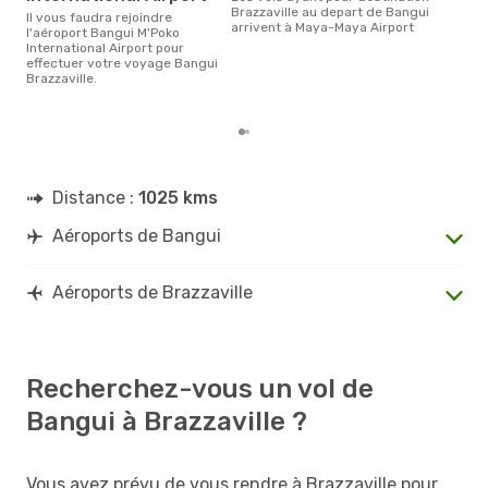
Brazzaville au depart de Bangui
Il vous faudra rejoindre
Selon les dernières données,
arrivent à Maya-Maya Airport
l'aéroport Bangui M'Poko
déc
International Airport pour
usit
effectuer votre voyage Bangui
rése
Brazzaville.
dest
dép
Distance :
1025 kms
Aéroports de Bangui
Aéroports de Brazzaville
Recherchez-vous un vol de
Bangui à Brazzaville ?
Vous avez prévu de vous rendre à Brazzaville pour