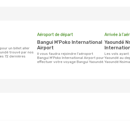
Aéroport de départ
Arrivée à l'aé
Bangui M'Poko International
Yaoundé Nsimalen
Airport
Internation
undé trouvé par nos
Il vous faudra rejoindre l'aéroport
Les vols ayant pour destination
des 72 dernières
Bangui M'Poko International Airport pour
Yaoundé au dep
effectuer votre voyage Bangui Yaoundé.
Yaoundé Nsimal