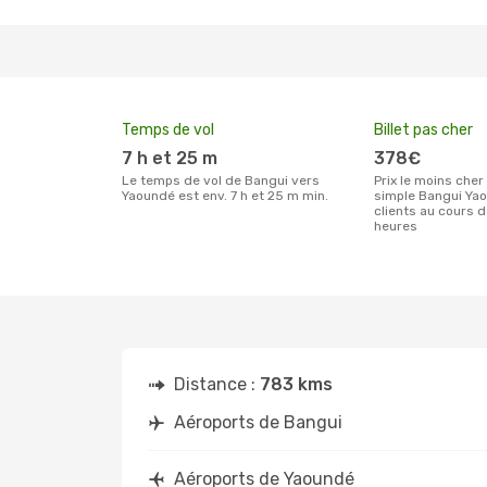
Temps de vol
Billet pas cher
7 h et 25 m
378€
Le temps de vol de Bangui vers
Prix le moins cher pour un billet aller
Yaoundé est env. 7 h et 25 m min.
simple Bangui Yao
clients au cours 
heures
Distance :
783 kms
Aéroports de Bangui
Aéroports de Yaoundé