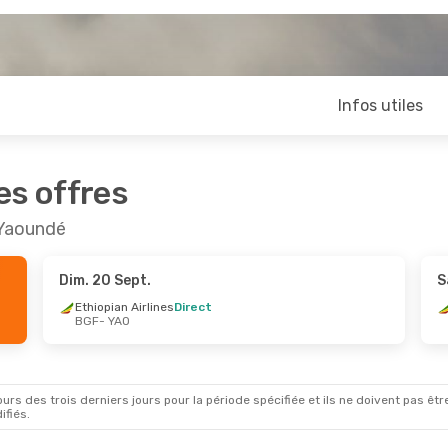
Infos utiles
es offres
 Yaoundé
Dim. 20 Sept.
S
Ethiopian Airlines
Direct
BGF
- YAO
rs des trois derniers jours pour la période spécifiée et ils ne doivent pas être
ifiés.