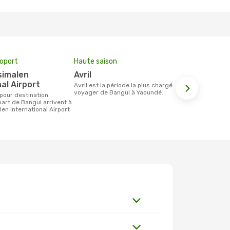
roport
Haute saison
Compagnie
avril
Hahn Ai
al Airport
avril est la période la plus chargée pour
Les compagnie(s) aérienne(s)
voyager de Bangui à Yaoundé.
effectuant d
Bangui et Y
art de Bangui arrivent à
en International Airport