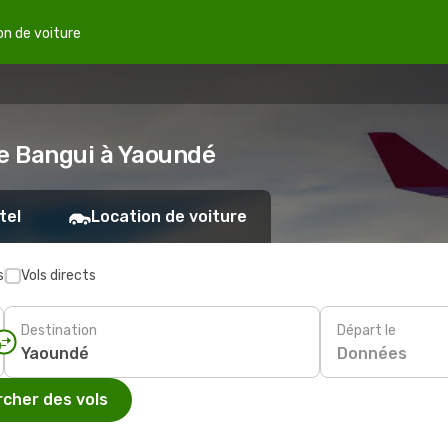
on de voiture
de Bangui à Yaoundé
tel
Location de voiture
s
Vols directs
Destination
Départ le
Données
cher des vols