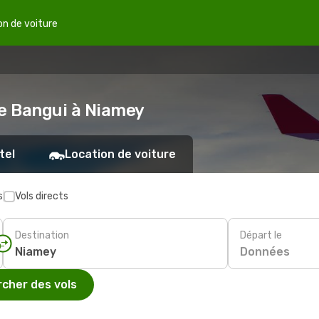
on de voiture
de Bangui à Niamey
tel
Location de voiture
s
Vols directs
Destination
Départ le
Données
cher des vols