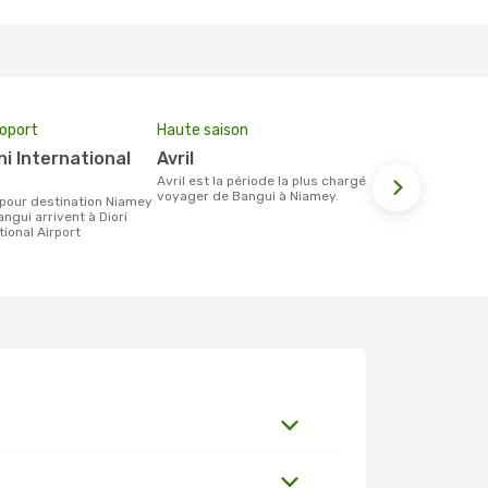
roport
Haute saison
Prix moyen 
avril
1635 €
avril est la période la plus chargée pour
Le prix moyen d'un billet Bangui Niamey
voyager de Bangui à Niamey.
est d´enviro
la base des 
ngui arrivent à Diori
ional Airport