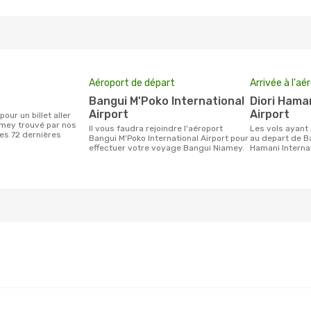
Aéroport de départ
Arrivée à l'aé
Bangui M'Poko International
Diori Hamani International
Airport
Airport
mey trouvé par nos
Il vous faudra rejoindre l'aéroport
Les vols ayant pour destination Niamey
des 72 dernières
Bangui M'Poko International Airport pour
au depart de Ba
effectuer votre voyage Bangui Niamey.
Hamani Internat