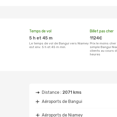
Temps de vol
Billet pas cher
5 h et 45 m
1124€
Le temps de vol de Bangui vers Niamey
Prix le moins cher pour un billet aller
est env. 5 h et 45 m min.
simple Bangui Nia
clients au cours 
heures
Distance :
2071 kms
Aéroports de Bangui
Aéroports de Niamey