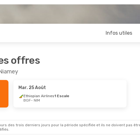
Infos utiles
es offres
 Niamey
Mar. 25 Août
Ethiopian Airlines
1 Escale
BGF
- NIM
rs des trois derniers jours pour la période spécifiée et ils ne doivent pas être
ifiés.