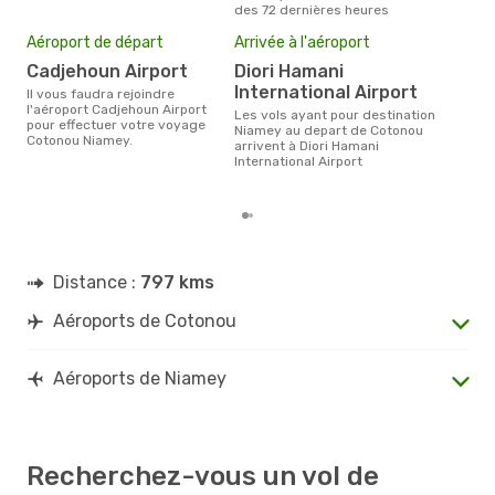
des 72 dernières heures
Mei
Aéroport de départ
Arrivée à l'aéroport
eff
rés
Cadjehoun Airport
Diori Hamani
International Airport
ju
Il vous faudra rejoindre
l'aéroport Cadjehoun Airport
Les vols ayant pour destination
Selon les dernières données,
pour effectuer votre voyage
Niamey au depart de Cotonou
juin
Cotonou Niamey.
arrivent à Diori Hamani
pour
International Airport
d´un
Nia
Distance :
797 kms
Aéroports de Cotonou
Aéroports de Niamey
Recherchez-vous un vol de