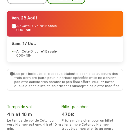
Dim. 13 Sept.
Ven. 28 Août
- Jeu. 17 Sept.
ASKY
Air Cote D Ivoire
1 Escale
1 Escale
COO
COO
- NIM
- NIM
Air Cote D Ivoire
1 Escale
NIM
- COO
Sam. 17 Oct.
Air Cote D Ivoire
1 Escale
COO
- NIM
Les prix indiqués ci-dessous étaient disponibles au cours des
trois derniers jours pour la période spécifiée et ils ne doivent
pas être considérés comme le prix final offert. Veuillez noter
que la disponibilité et les prix sont susceptibles d’être modifiés.
Temps de vol
Billet pas cher
Hau
4 h et 10 m
470€
av
Le temps de vol de Cotonou
Prix le moins cher pour un billet
avril est la période la plus
vers Niamey est env. 4 h et 10 m
aller simple Cotonou Niamey
cha
min.
trouvé par nos clients au cours
Cot