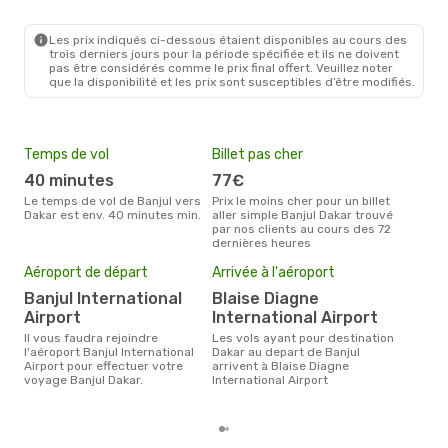
Les prix indiqués ci-dessous étaient disponibles au cours des
trois derniers jours pour la période spécifiée et ils ne doivent
pas être considérés comme le prix final offert. Veuillez noter
que la disponibilité et les prix sont susceptibles d’être modifiés.
Temps de vol
Billet pas cher
Hau
40 minutes
77€
av
Le temps de vol de Banjul vers
Prix le moins cher pour un billet
avril est la période la plus
Dakar est env. 40 minutes min.
aller simple Banjul Dakar trouvé
cha
par nos clients au cours des 72
à Da
dernières heures
Pri
4
Aéroport de départ
Arrivée à l'aéroport
Le prix moyen d'un billet Banjul
Banjul International
Blaise Diagne
Daka
Airport
International Airport
prix
dern
Il vous faudra rejoindre
Les vols ayant pour destination
l'aéroport Banjul International
Dakar au depart de Banjul
Airport pour effectuer votre
arrivent à Blaise Diagne
voyage Banjul Dakar.
International Airport